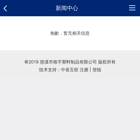
新闻中心
网
抱歉，暂无相关信息
站
公
首
司
供
©2019 慈溪市格宇塑料制品有限公司 版权所有
页
介
应
新
技术支持：中喜互联
注册
|
登陆
绍
产
闻
公
品
中
司
联
心
相
系
册
方