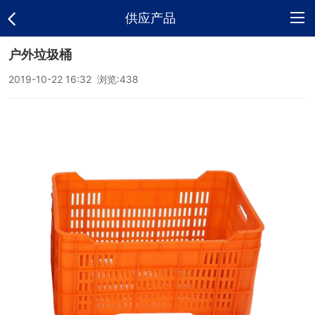
供应产品
户外垃圾桶
网
2019-10-22 16:32 浏览:
438
站
公
首
司
供
页
介
应
新
绍
产
闻
公
品
中
司
联
心
相
系
册
方