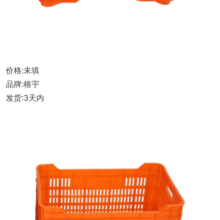
式
价格:未填
品牌:格宇
发货:3天内